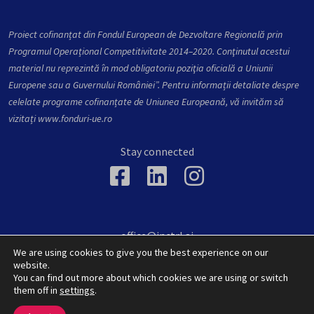
Proiect cofinanțat din Fondul European de Dezvoltare Regională prin
Programul Operațional Competitivitate 2014–2020. Conţinutul acestui
material nu reprezintă în mod obligatoriu poziţia oficială a Uniunii
Europene sau a Guvernului României”. Pentru informații detaliate despre
celelate programe cofinanțate de Uniunea Europeană, vă invităm să
vizitați
www.fonduri-ue.ro
Stay connected
office@inctrl.ai
36 Victoriei, Baia Mare, Maramures, 430142, Romania
We are using cookies to give you the best experience on our
website.
You can find out more about which cookies we are using or switch
them off in
settings
.
Privacy Policy
Cookie Policy
Terms and Conditions