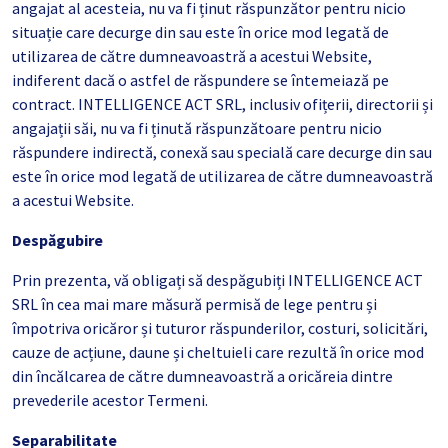
angajat al acesteia, nu va fi ținut răspunzător pentru nicio
situație care decurge din sau este în orice mod legată de
utilizarea de către dumneavoastră a acestui Website,
indiferent dacă o astfel de răspundere se întemeiază pe
contract. INTELLIGENCE ACT SRL, inclusiv ofițerii, directorii și
angajații săi, nu va fi ținută răspunzătoare pentru nicio
răspundere indirectă, conexă sau specială care decurge din sau
este în orice mod legată de utilizarea de către dumneavoastră
a acestui Website.
Despăgubire
Prin prezenta, vă obligați să despăgubiți INTELLIGENCE ACT
SRL în cea mai mare măsură permisă de lege pentru și
împotriva oricăror și tuturor răspunderilor, costuri, solicitări,
cauze de acțiune, daune și cheltuieli care rezultă în orice mod
din încălcarea de către dumneavoastră a oricăreia dintre
prevederile acestor Termeni.
Separabilitate